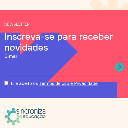
NEWSLETTER
Inscreva-se para receber
novidades
status
E-mail
Li e aceito os
Termos de uso e Privacidade