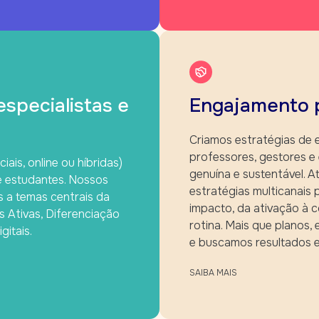
specialistas e
Engajamento 
Criamos estratégias de
professores, gestores e
is, online ou híbridas)
genuína e sustentável. 
e estudantes. Nossos
estratégias multicanais
s a temas centrais da
impacto, da ativação à c
Ativas, Diferenciação
rotina. Mais que planos
itais.
e buscamos resultados e
SAIBA MAIS