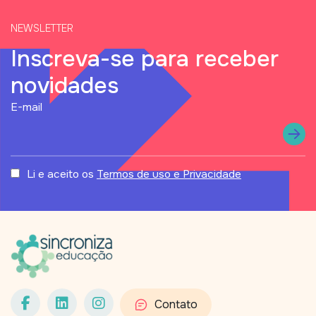
NEWSLETTER
Inscreva-se para receber
novidades
status
E-mail
Li e aceito os
Termos de uso e Privacidade
Contato