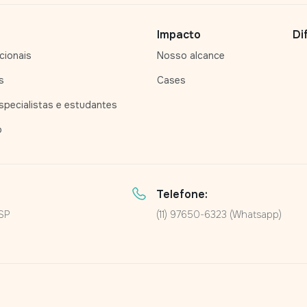
Impacto
Di
cionais
Nosso alcance
s
Cases
pecialistas e estudantes
o
Telefone:
/SP
(11) 97650-6323 (Whatsapp)