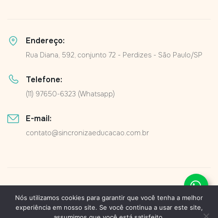
Endereço:
Rua Diana, 592, conjunto 72 - Perdizes - São Paulo/SP
Telefone:
(11) 97650-6323 (Whatsapp)
E-mail:
contato@sincronizaeducacao.com.br
Política de Privacidade
Nós utilizamos cookies para garantir que você tenha a melhor
experiência em nosso site. Se você continua a usar este site,
© 2026
Sincroniza
Todos os direitos reservados
assumimos que você está satisfeito.