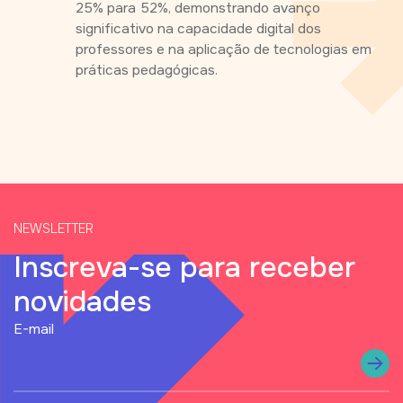
25% para 52%, demonstrando avanço
significativo na capacidade digital dos
professores e na aplicação de tecnologias em
práticas pedagógicas.
NEWSLETTER
Inscreva-se para receber
novidades
status
E-mail